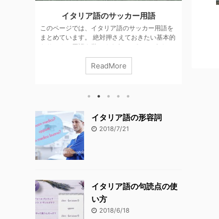
覚えよ
イタリア語のサッカー用語
イタ
このページでは、イタリア語のサッカー用語を
まとめています。 絶対押さえておきたい基本的
リア語
このペ
なサッカー用語を学べるように、3つのポイン
 その
報を分
トをおさえてリストアップしています。 ポイン
ープペン
種類の
ReadMore
ト イタリア語のつづり イタリア語の発音（カ
リア語の
その目
タカナ読み） 意味 このページをマスターすれ
らない
もの。
ば、サッカー観戦の楽しみもぐっと大きくなる
のページ
資格に
こと間違いなし！ それでは一緒に見ていきまし
を増や
類がい
ょう。 Dr. Pietro 「calcio（カルチョ） サッ
やデスク
く分から
カー」用語は、イタリア語会話にも役立ちます
よう
とは聞
イタリア語の形容詞
よ！ サッカーにかかわる人 サッカー選手 sq
つのポ
ージし
2018/7/21
...
す。 ポ
んが、
疑問を解
イタリア語の句読点の使
い方
2018/6/18