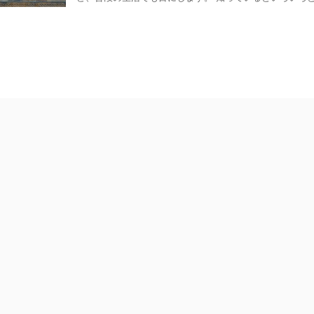
リア語検定の種類や違いがわかる
イタリア語辞書の
解説完全版
この記事では、イタリア語の辞
介します。 あたなは、イタリ
ージでは、イタリア語検定についての情
ていますか？ コロンちゃん 
かりやすく解説しています。 いろいろな
って本当に必要なの？ と疑問
イタリア語検定がありますが、いずれも
ReadMore
ReadMore
をためらっている人もいるかも
的はイタリア語の能力をはかる、という
も、語学力アップのためにはイ
合格すれば、語学力を証明できる公的な
が欠かせません。イタリア語を
なる検定もあります。 とはいっても、種
でなく、イタリア料理やイタリ
ろいろあったり、受験内容がいまいちよ
リア文化を知りたい人にも、必
なかったり…… コロンちゃん 検定のこ
いアイテムです。 それでは、
いたことあるけど、ぼんやりとしたイメ
書を選べばいいのでしょうか？
かないわ。 そんな人も多いかもしれませ
ほとんど使わなかったら、もったい
このページでイタリア語検定についての
消しましょう！ 将来に検定受験 ...