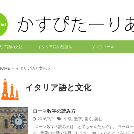
イタリア語をきちんとお勉強
リア語の文法
イタリア語の勉強法
プロフィール
HOME
>
イタリア語と文化
>
イタリア語と文化
ローマ数字の読み方
2018/3/1
中級
,
数字
,
書く
,
読む
ローマ数字の読み方は、とてもかんたんです。 ヨーロッ
ど、普段の生活でも目にします。 知っているといろいろと